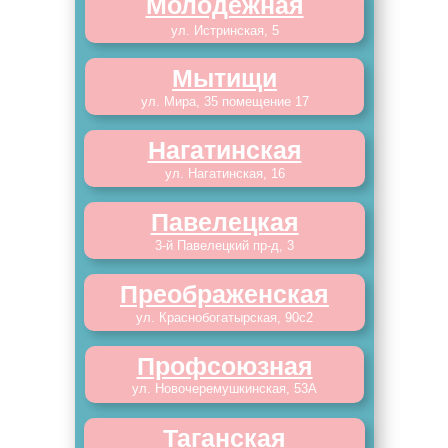
Молодежная
ул. Истринская, 5
Мытищи
ул. Мира, 35 помещение 17
Нагатинская
ул. Нагатинская, 16
Павелецкая
3-й Павелецкий пр-д, 3
Преображенская
ул. Краснобогатырская, 90с2
Профсоюзная
ул. Новочеремушкинская, 53А
Таганская