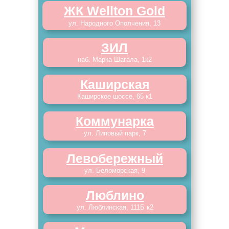
ЖК Wellton Gold
ул. Народного Ополчения, 13
ЗИЛ
наб. Марка Шагала, 1к2
Каширская
Каширское шоссе, 65 к1
Коммунарка
ул. Липовый парк, 7
Левобережный
ул. Беломорская, 9
Люблино
ул. Люблинская, 111Б к2