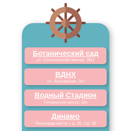
Ботанический сад
ул. Сельскохозяйственная, 35к1
ВДНХ
ул. Аргуновская, 3к1
Водный Стадион
Головинское шоссе, 10б
Динамо
Ленинградский пр-т, д. З6, стр. 38